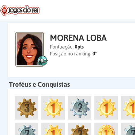
MORENA LOBA
Pontuação:
0pts
Posição no ranking:
0º
Troféus e Conquistas