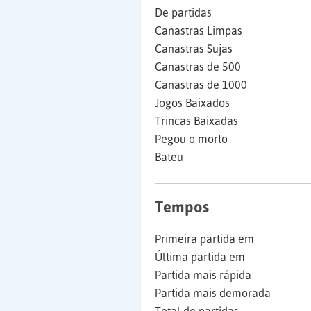
De partidas
Canastras Limpas
Canastras Sujas
Canastras de 500
Canastras de 1000
Jogos Baixados
Trincas Baixadas
Pegou o morto
Bateu
Tempos
Primeira partida em
Última partida em
Partida mais rápida
Partida mais demorada