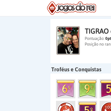
TIGRAO 
Pontuação:
0pt
Posição no ran
Troféus e Conquistas