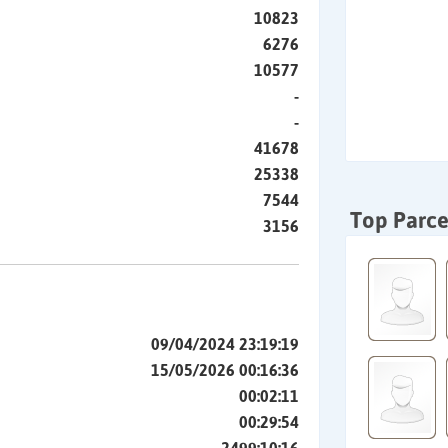
10823
6276
10577
-
-
41678
25338
7544
Top Parce
3156
09/04/2024 23:19:19
15/05/2026 00:16:36
00:02:11
00:29:54