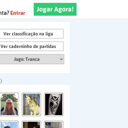
Jogar Agora!
nta?
Entrar
Ver classificação na liga
Ver caderninho de partidas
)