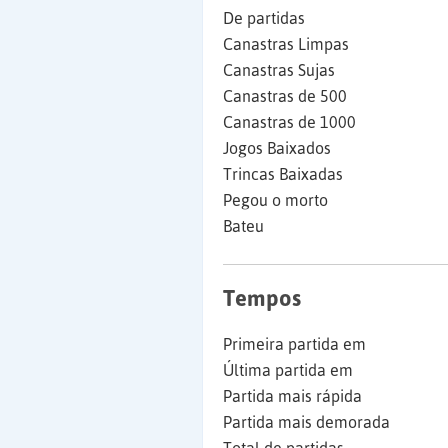
De partidas
Canastras Limpas
Canastras Sujas
Canastras de 500
Canastras de 1000
Jogos Baixados
Trincas Baixadas
Pegou o morto
Bateu
Tempos
Primeira partida em
Última partida em
Partida mais rápida
Partida mais demorada