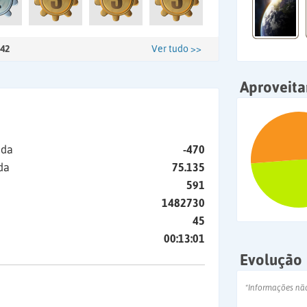
42
Ver tudo >>
Aproveit
ida
-470
da
75.135
591
1482730
45
00:13:01
Evolução
*Informações nã