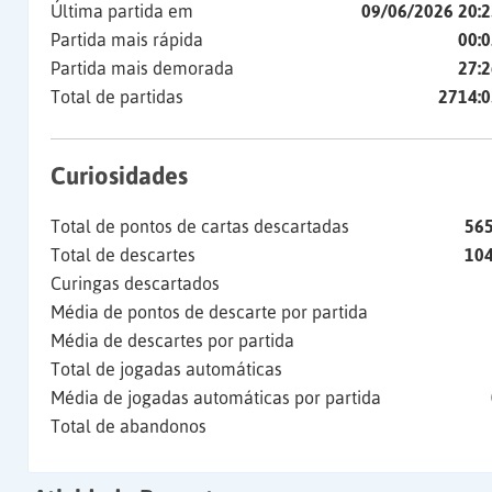
Última partida em
09/06/2026 20:2
Partida mais rápida
00:0
Partida mais demorada
27:2
Total de partidas
2714:0
Curiosidades
Total de pontos de cartas descartadas
56
Total de descartes
10
Curingas descartados
Média de pontos de descarte por partida
Média de descartes por partida
Total de jogadas automáticas
Média de jogadas automáticas por partida
Total de abandonos