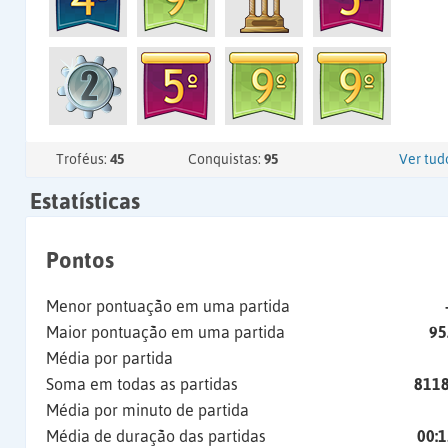
Troféus:
45
Conquistas:
95
Ver tud
Estatísticas
Pontos
Menor pontuação em uma partida
Maior pontuação em uma partida
95
Média por partida
Soma em todas as partidas
811
Média por minuto de partida
Média de duração das partidas
00:1