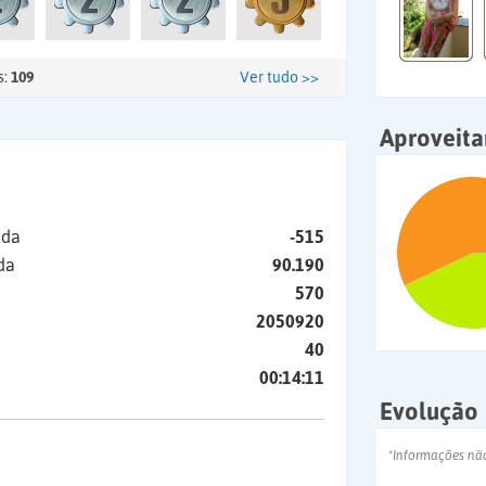
s:
109
Ver tudo >>
Aproveit
ida
-515
da
90.190
570
2050920
40
00:14:11
Evolução
*Informações nã