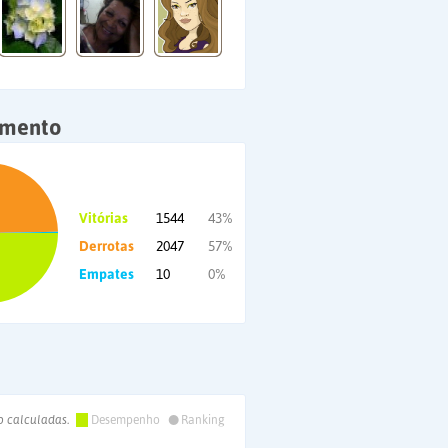
amento
Vitórias
1544
43%
Derrotas
2047
57%
Empates
10
0%
•
o calculadas.
Desempenho
Ranking