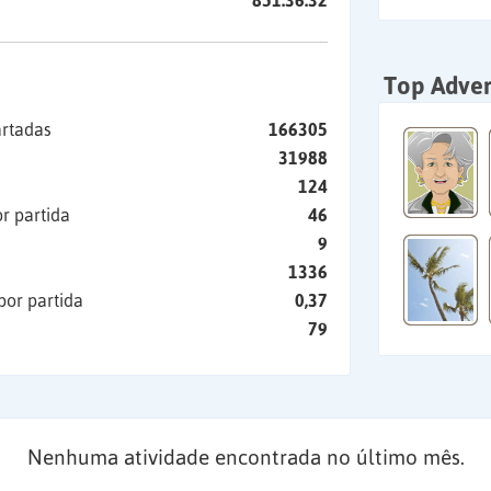
851:36:32
Top Adver
artadas
166305
31988
124
r partida
46
9
1336
por partida
0,37
79
Nenhuma atividade encontrada no último mês.