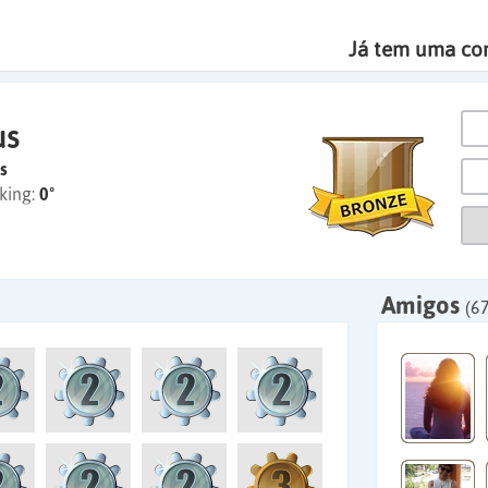
Já tem uma co
us
s
king:
0º
Amigos
(67