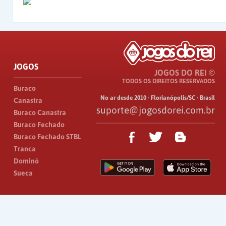
JOGOS
JOGOS DO REI ©
TODOS OS DIREITOS RESERVADOS
Buraco
No ar desde 2010 · Florianópolis/SC · Brasil
Canastra
suporte@jogosdorei.com.br
Buraco Canastra
Buraco Fechado
Buraco Fechado STBL
Tranca
Dominó
Sueca