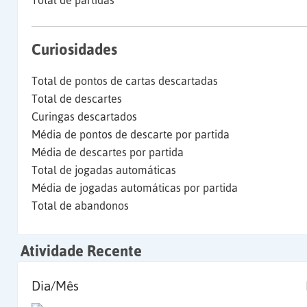
Total de partidas
Curiosidades
Total de pontos de cartas descartadas
Total de descartes
Curingas descartados
Média de pontos de descarte por partida
Média de descartes por partida
Total de jogadas automáticas
Média de jogadas automáticas por partida
Total de abandonos
Atividade Recente
Dia/Mês