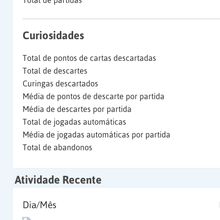
Total de partidas
Curiosidades
Total de pontos de cartas descartadas
Total de descartes
Curingas descartados
Média de pontos de descarte por partida
Média de descartes por partida
Total de jogadas automáticas
Média de jogadas automáticas por partida
Total de abandonos
Atividade Recente
Dia/Mês