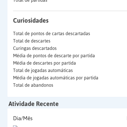
Total de partidas
Curiosidades
Total de pontos de cartas descartadas
Total de descartes
Curingas descartados
Média de pontos de descarte por partida
Média de descartes por partida
Total de jogadas automáticas
Média de jogadas automáticas por partida
Total de abandonos
Atividade Recente
Dia/Mês