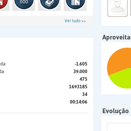
Ver tudo >>
Aproveit
ida
-1.605
da
39.000
475
1693185
34
00:14:06
Evolução