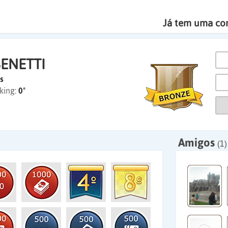
Já tem uma co
ENETTI
s
king:
0º
Amigos
(1)