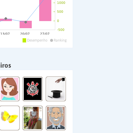
•
Desempenho
Ranking
iros