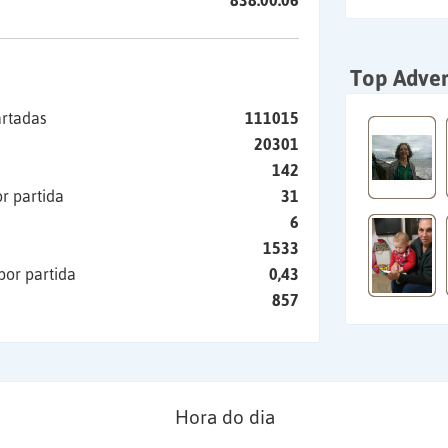
838:00:06
Top Adver
artadas
111015
20301
142
r partida
31
6
1533
por partida
0,43
857
Hora do dia