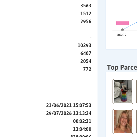
3563
1512
2956
-
-
10293
6407
2054
Top Parce
772
21/06/2021 15:07:53
29/07/2026 13:13:24
00:02:31
13:04:00