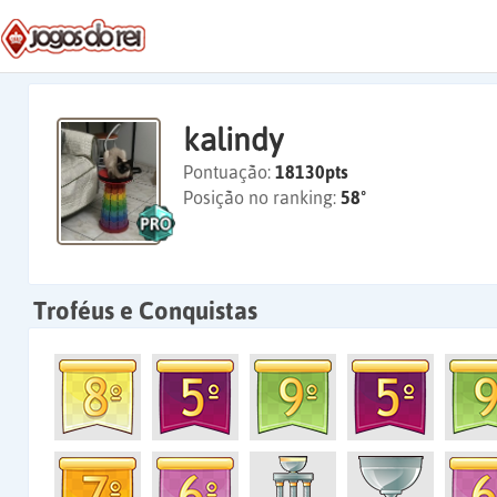
kalindy
Pontuação:
18130pts
Posição no ranking:
58º
Troféus e Conquistas