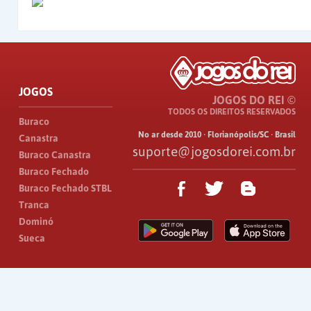
JOGOS
JOGOS DO REI ©
TODOS OS DIREITOS RESERVADOS
Buraco
No ar desde 2010 · Florianópolis/SC · Brasil
Canastra
suporte@jogosdorei.com.br
Buraco Canastra
Buraco Fechado
Buraco Fechado STBL
Tranca
Dominó
Sueca