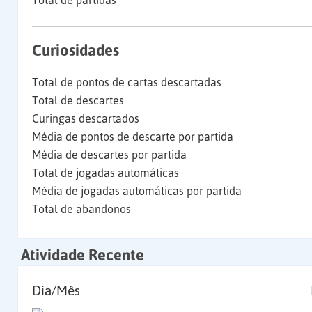
Total de partidas
Curiosidades
Total de pontos de cartas descartadas
Total de descartes
Curingas descartados
Média de pontos de descarte por partida
Média de descartes por partida
Total de jogadas automáticas
Média de jogadas automáticas por partida
Total de abandonos
Atividade Recente
Dia/Mês