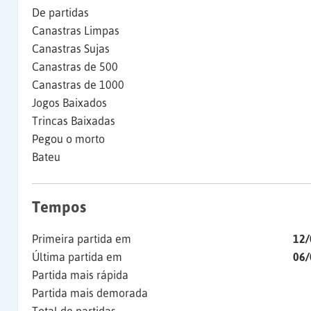
De partidas
Canastras Limpas
Canastras Sujas
Canastras de 500
Canastras de 1000
Jogos Baixados
Trincas Baixadas
Pegou o morto
Bateu
Tempos
Primeira partida em
12/
Última partida em
06/
Partida mais rápida
Partida mais demorada