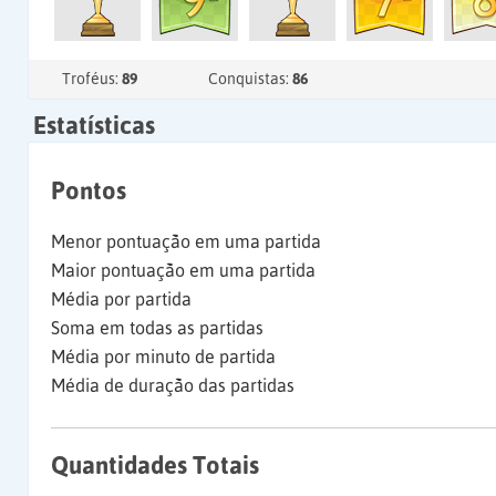
Troféus:
89
Conquistas:
86
Estatísticas
Pontos
Menor pontuação em uma partida
Maior pontuação em uma partida
Média por partida
Soma em todas as partidas
Média por minuto de partida
Média de duração das partidas
Quantidades Totais