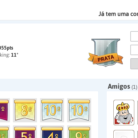
Já tem uma co
055pts
king:
11º
Amigos
(1)