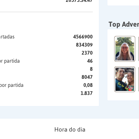
20575:34:47
Top Adver
artadas
4566900
834309
2370
r partida
46
8
8047
por partida
0,08
1.837
Hora do dia