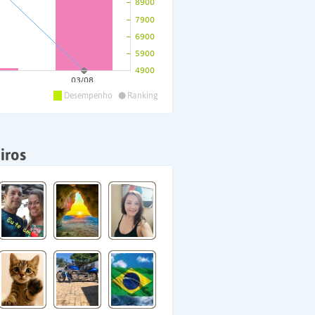
•
Desempenho
Ranking
iros