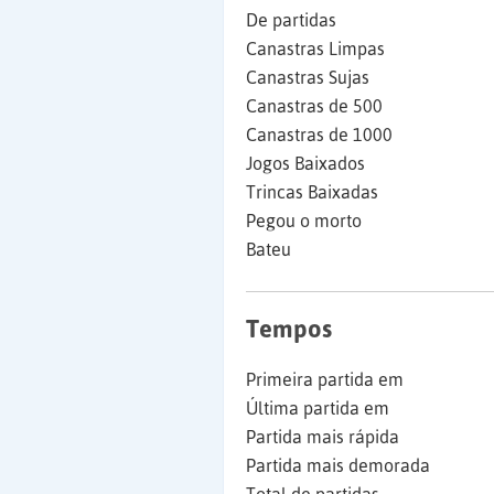
De partidas
Canastras Limpas
Canastras Sujas
Canastras de 500
Canastras de 1000
Jogos Baixados
Trincas Baixadas
Pegou o morto
Bateu
Tempos
Primeira partida em
Última partida em
Partida mais rápida
Partida mais demorada