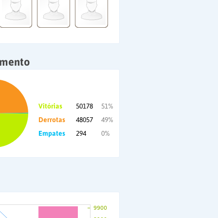
amento
Vitórias
50178
51%
Derrotas
48057
49%
Empates
294
0%