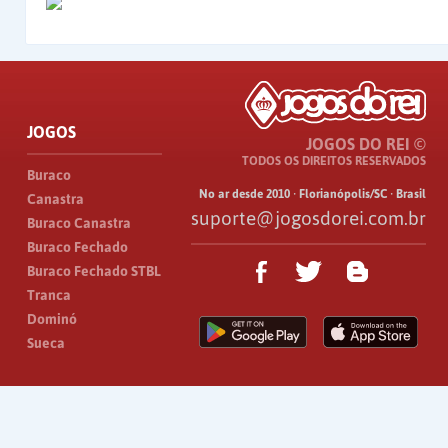
JOGOS
JOGOS DO REI ©
TODOS OS DIREITOS RESERVADOS
Buraco
No ar desde 2010 · Florianópolis/SC · Brasil
Canastra
suporte@jogosdorei.com.br
Buraco Canastra
Buraco Fechado
Buraco Fechado STBL
Tranca
Dominó
Sueca