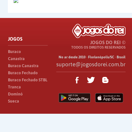
JOGOS
JOGOS DO REI ©
TODOS OS DIREITOS RESERVADOS
Buraco
No ar desde 2010 · Florianópolis/SC · Brasil
Canastra
suporte@jogosdorei.com.br
Buraco Canastra
Buraco Fechado
Buraco Fechado STBL
Tranca
Dominó
Sueca