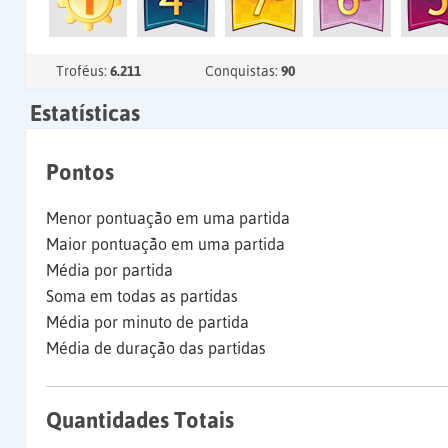
Troféus:
6.211
Conquistas:
90
Estatísticas
Pontos
Menor pontuação em uma partida
Maior pontuação em uma partida
Média por partida
Soma em todas as partidas
Média por minuto de partida
Média de duração das partidas
Quantidades Totais