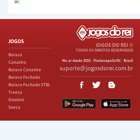
JOGOS
JOGOS DO REI ©
TODOS OS DIREITOS RESERVADOS
Buraco
No ar desde 2010 · Florianópolis/SC · Brasil
Canastra
suporte@jogosdorei.com.br
Buraco Canastra
Buraco Fechado
Buraco Fechado STBL
Tranca
Dominó
Sueca