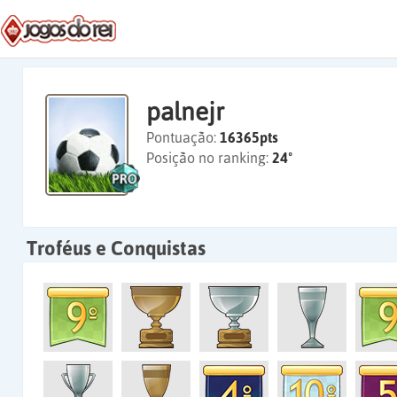
palnejr
Pontuação:
16365pts
Posição no ranking:
24º
Troféus e Conquistas