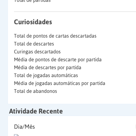
Total de partidas
Curiosidades
Total de pontos de cartas descartadas
Total de descartes
Curingas descartados
Média de pontos de descarte por partida
Média de descartes por partida
Total de jogadas automáticas
Média de jogadas automáticas por partida
Total de abandonos
Atividade Recente
Dia/Mês