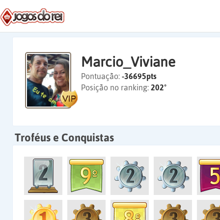
Marcio_Viviane
Pontuação:
-36695pts
Posição no ranking:
202º
Troféus e Conquistas