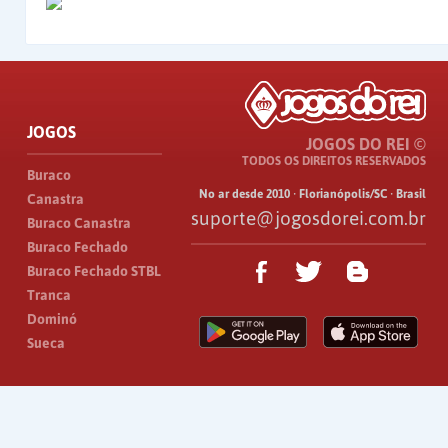
JOGOS
JOGOS DO REI ©
TODOS OS DIREITOS RESERVADOS
Buraco
No ar desde 2010 · Florianópolis/SC · Brasil
Canastra
suporte@jogosdorei.com.br
Buraco Canastra
Buraco Fechado
Buraco Fechado STBL
Tranca
Dominó
Sueca