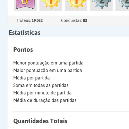
Troféus:
19.032
Conquistas:
83
Estatísticas
Pontos
Menor pontuação em uma partida
Maior pontuação em uma partida
Média por partida
Soma em todas as partidas
Média por minuto de partida
Média de duração das partidas
Quantidades Totais