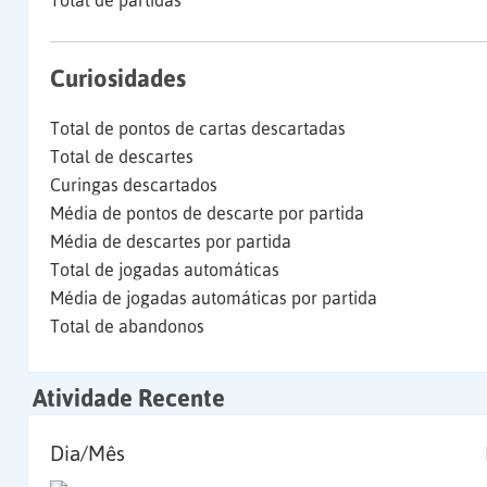
Total de partidas
Curiosidades
Total de pontos de cartas descartadas
Total de descartes
Curingas descartados
Média de pontos de descarte por partida
Média de descartes por partida
Total de jogadas automáticas
Média de jogadas automáticas por partida
Total de abandonos
Atividade Recente
Dia/Mês