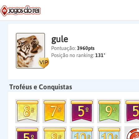
gule
Pontuação:
3960pts
Posição no ranking:
131º
Troféus e Conquistas