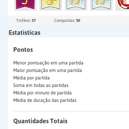
Troféus:
57
Conquistas:
50
Estatísticas
Pontos
Menor pontuação em uma partida
Maior pontuação em uma partida
Média por partida
Soma em todas as partidas
Média por minuto de partida
Média de duração das partidas
Quantidades Totais