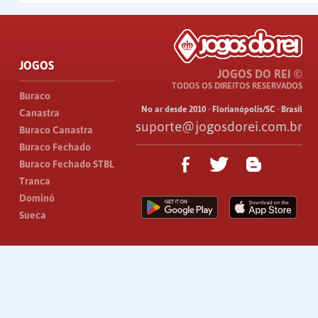
JOGOS
JOGOS DO REI ©
TODOS OS DIREITOS RESERVADOS
Buraco
No ar desde 2010 · Florianópolis/SC · Brasil
Canastra
suporte@jogosdorei.com.br
Buraco Canastra
Buraco Fechado
Buraco Fechado STBL
Tranca
Dominó
Sueca