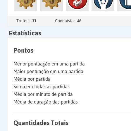
Troféus:
11
Conquistas:
46
Estatísticas
Pontos
Menor pontuação em uma partida
Maior pontuação em uma partida
Média por partida
Soma em todas as partidas
Média por minuto de partida
Média de duração das partidas
Quantidades Totais