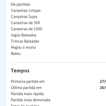
De partidas
Canastras Limpas
Canastras Sujas
Canastras de 500
Canastras de 1000
Jogos Baixados
Trincas Baixadas
Pegou o morto
Bateu
Tempos
Primeira partida em
27/
Última partida em
26/
Partida mais rápida
Partida mais demorada