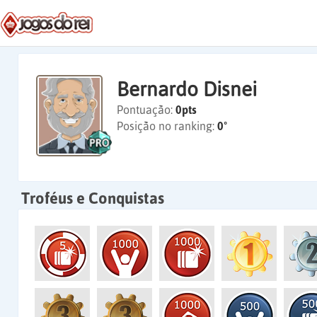
Bernardo Disnei
Pontuação:
0pts
Posição no ranking:
0º
Troféus e Conquistas