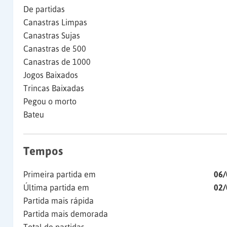
De partidas
Canastras Limpas
Canastras Sujas
Canastras de 500
Canastras de 1000
Jogos Baixados
Trincas Baixadas
Pegou o morto
Bateu
Tempos
Primeira partida em
06/
Última partida em
02/
Partida mais rápida
Partida mais demorada