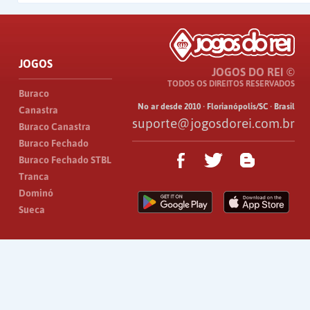
JOGOS
JOGOS DO REI ©
TODOS OS DIREITOS RESERVADOS
Buraco
No ar desde 2010 · Florianópolis/SC · Brasil
Canastra
suporte@jogosdorei.com.br
Buraco Canastra
Buraco Fechado
Buraco Fechado STBL
Tranca
Dominó
Sueca