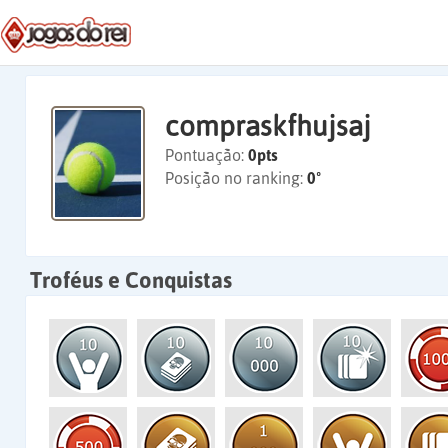
compraskfhujsaj
Pontuação:
0pts
Posição no ranking:
0º
Troféus e Conquistas