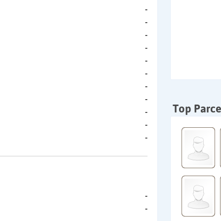
-
-
-
-
-
-
-
-
Top Parce
-
-
-
-
-