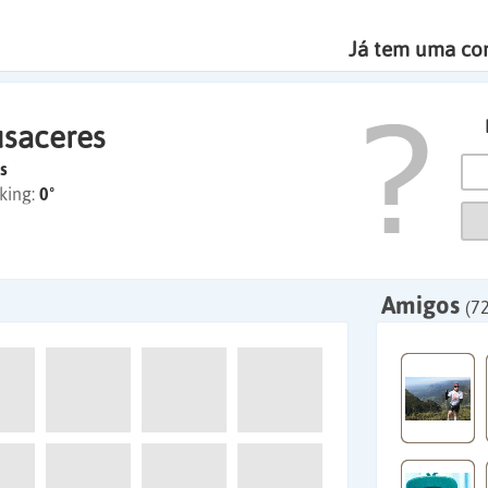
Já tem uma co
usaceres
s
king:
0º
Amigos
(72