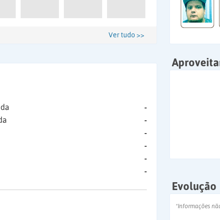
Ver tudo >>
Aproveit
ida
-
da
-
-
-
-
-
Evolução
*Informações nã