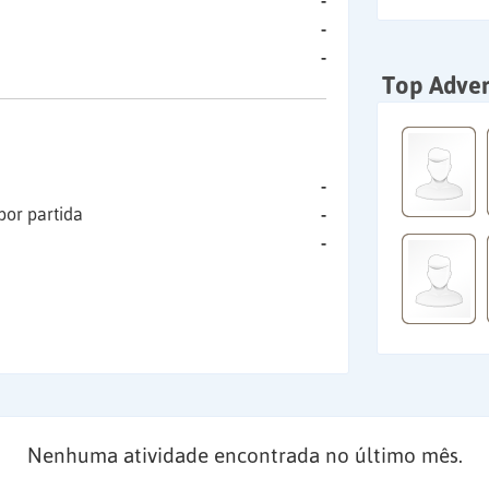
-
-
-
Top Adver
-
por partida
-
-
Nenhuma atividade encontrada no último mês.