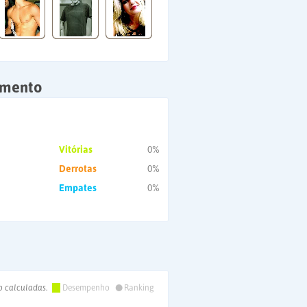
amento
Vitórias
0%
Derrotas
0%
Empates
0%
•
o calculadas.
Desempenho
Ranking