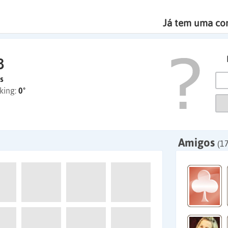
Já tem uma co
3
s
king:
0º
Amigos
(1