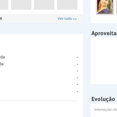
0
Ver tudo >>
Aproveit
ida
-
da
-
-
-
-
-
Evolução
*Informações nã