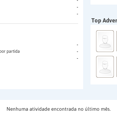
-
-
-
Top Adver
-
por partida
-
-
Nenhuma atividade encontrada no último mês.