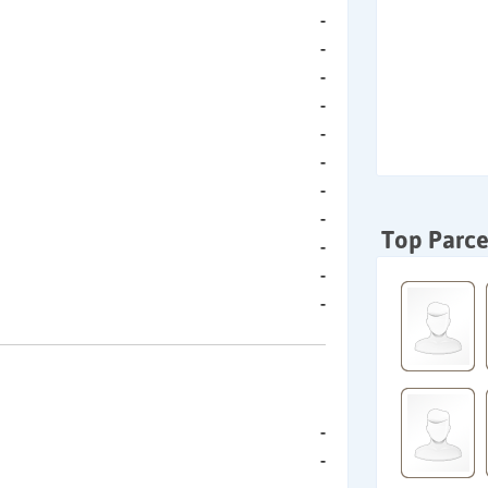
-
-
-
-
-
-
-
-
Top Parce
-
-
-
-
-