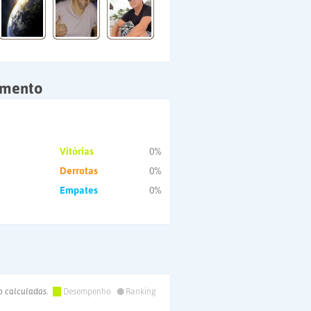
amento
Vitórias
0%
Derrotas
0%
Empates
0%
•
o calculadas.
Desempenho
Ranking