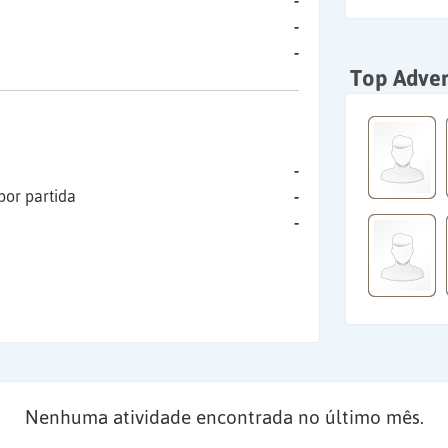
-
-
-
Top Adver
-
por partida
-
-
Nenhuma atividade encontrada no último mês.