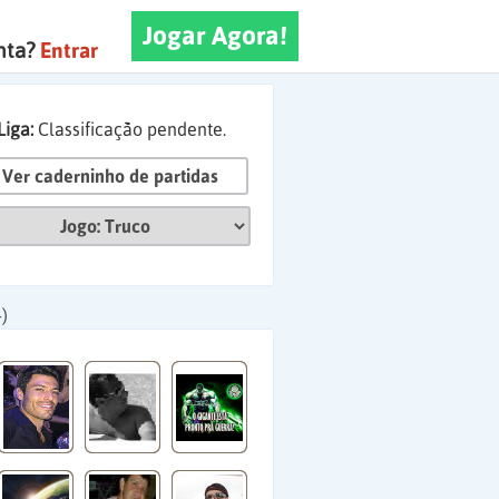
Jogar Agora!
nta?
Entrar
Liga:
Classificação pendente.
Ver caderninho de partidas
)