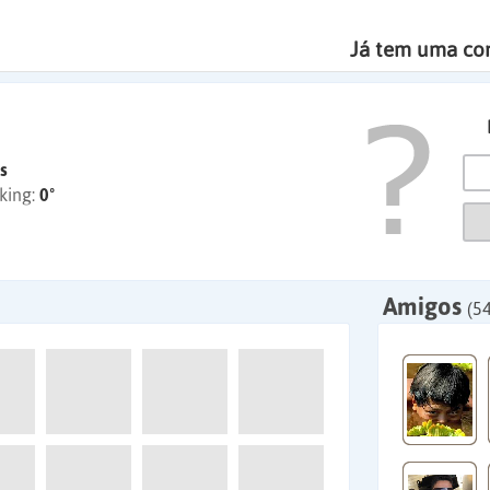
Já tem uma co
s
king:
0º
Amigos
(54