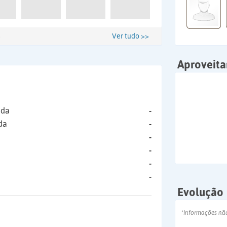
Ver tudo >>
Aproveit
ida
-
da
-
-
-
-
-
Evolução
*Informações nã