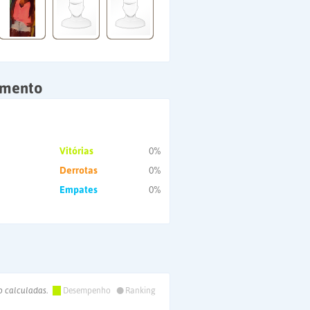
amento
Vitórias
0%
Derrotas
0%
Empates
0%
•
o calculadas.
Desempenho
Ranking