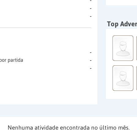
-
-
-
Top Adver
-
por partida
-
-
Nenhuma atividade encontrada no último mês.