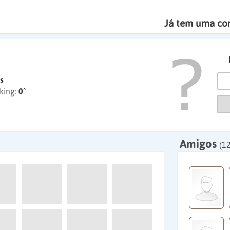
Já tem uma co
s
king:
0º
Amigos
(12