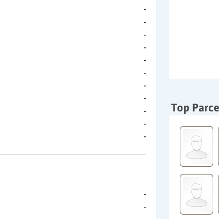
-
-
-
-
-
-
-
-
Top Parce
-
-
-
-
-