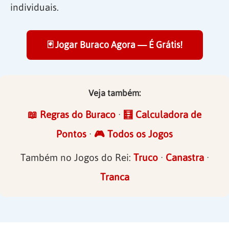
individuais.
🃏 Jogar Buraco Agora — É Grátis!
Veja também:
📖 Regras do Buraco
·
🧮 Calculadora de
Pontos
·
🎮 Todos os Jogos
Também no Jogos do Rei:
Truco
·
Canastra
·
Tranca