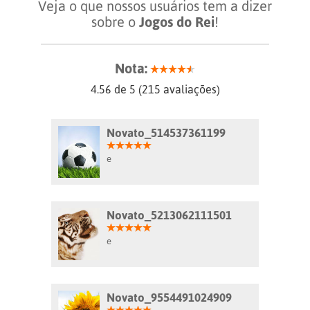
Veja o que nossos usuários tem a dizer
sobre o
Jogos do Rei
!
Nota:
4.56
de
5
(
215
avaliações)
Novato_514537361199
e
Novato_5213062111501
e
Novato_9554491024909