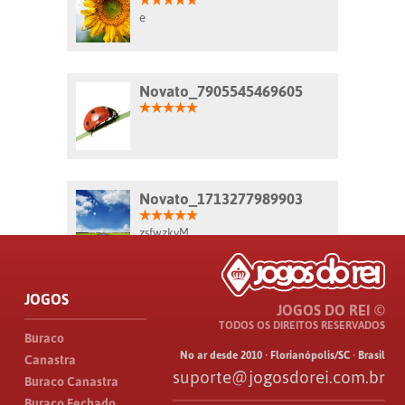
e
Novato_7905545469605
Novato_1713277989903
zsfwzkvM
JOGOS
JOGOS DO REI ©
TODOS OS DIREITOS RESERVADOS
Buraco
No ar desde 2010 · Florianópolis/SC · Brasil
Canastra
suporte@jogosdorei.com.br
Buraco Canastra
Buraco Fechado