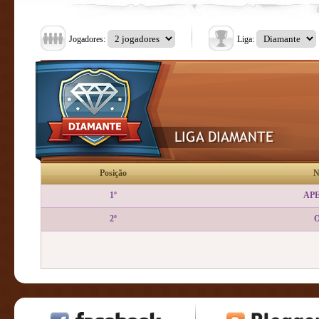
Jogadores:
Liga:
Posição
N
1º
AP
2º
O