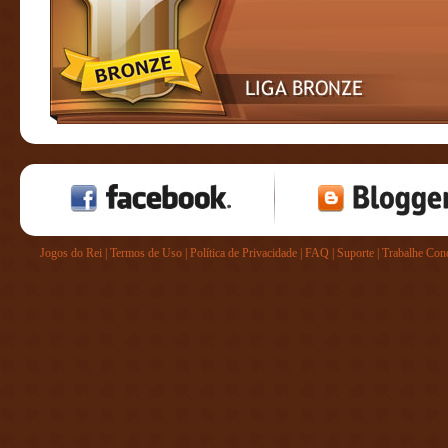
Jogos do Rei
|
Termos de Uso
|
Política de Privacidade
|
FAQ
|
Suporte
|
Trabalhe Con