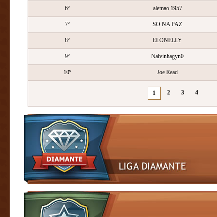
6º
alemao 1957
7º
SO NA PAZ
8º
ELONELLY
9º
Nalvinhagyn0
10º
Joe Read
2
3
4
1