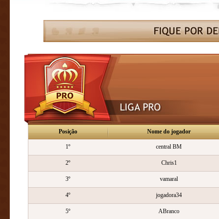
Posição
Nome do jogador
1º
central BM
2º
Chris1
3º
vamaral
4º
jogadora34
5º
ABranco