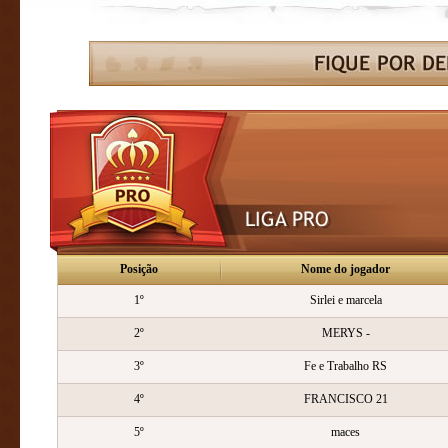
Posição
Nome do jogador
1º
Sirlei e marcela
2º
MERYS -
3º
Fe e Trabalho RS
4º
FRANCISCO 21
5º
maces