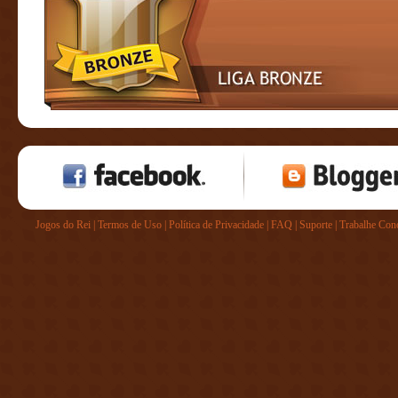
Jogos do Rei
|
Termos de Uso
|
Política de Privacidade
|
FAQ
|
Suporte
|
Trabalhe Con