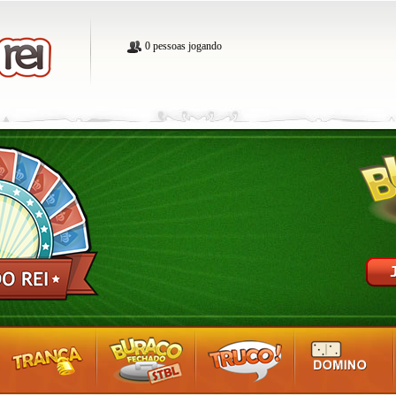
0 pessoas jogando