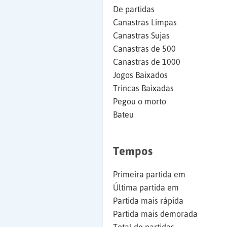
De partidas
Canastras Limpas
Canastras Sujas
Canastras de 500
Canastras de 1000
Jogos Baixados
Trincas Baixadas
Pegou o morto
Bateu
Tempos
Primeira partida em
Última partida em
Partida mais rápida
Partida mais demorada