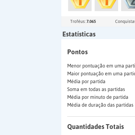
Troféus:
7.065
Conquista
Estatísticas
Pontos
Menor pontuação em uma part
Maior pontuação em uma parti
Média por partida
Soma em todas as partidas
Média por minuto de partida
Média de duração das partidas
Quantidades Totais