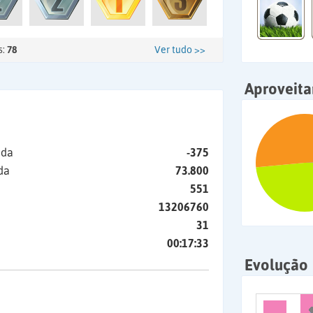
s:
78
Ver tudo >>
Aproveit
ida
-375
da
73.800
551
13206760
31
00:17:33
Evolução