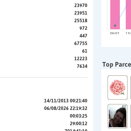
23970
23951
25518
972
447
67755
61
12223
Top Parce
7634
14/11/2013 00:21:40
06/08/2026 22:19:32
00:03:25
29:00:12