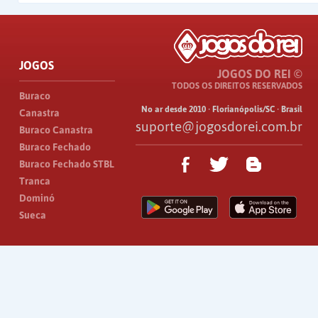
JOGOS
JOGOS DO REI ©
TODOS OS DIREITOS RESERVADOS
Buraco
No ar desde 2010 · Florianópolis/SC · Brasil
Canastra
suporte@jogosdorei.com.br
Buraco Canastra
Buraco Fechado
Buraco Fechado STBL
Tranca
Dominó
Sueca