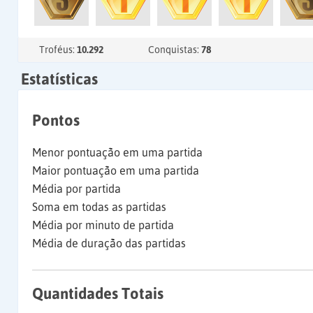
Troféus:
10.292
Conquistas:
78
Estatísticas
Pontos
Menor pontuação em uma partida
Maior pontuação em uma partida
Média por partida
Soma em todas as partidas
Média por minuto de partida
Média de duração das partidas
Quantidades Totais