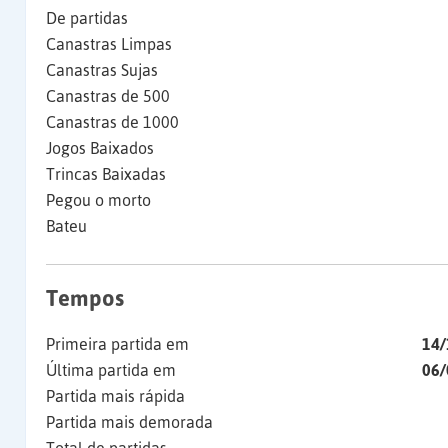
De partidas
Canastras Limpas
Canastras Sujas
Canastras de 500
Canastras de 1000
Jogos Baixados
Trincas Baixadas
Pegou o morto
Bateu
Tempos
Primeira partida em
14/
Última partida em
06/
Partida mais rápida
Partida mais demorada