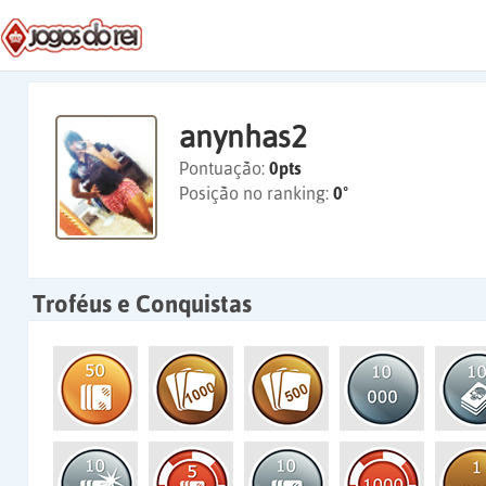
anynhas2
Pontuação:
0pts
Posição no ranking:
0º
Troféus e Conquistas