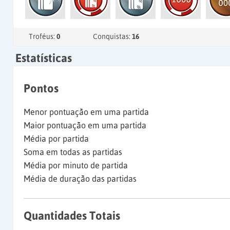
Troféus:
0
Conquistas:
16
Estatísticas
Pontos
Menor pontuação em uma partida
Maior pontuação em uma partida
Média por partida
Soma em todas as partidas
Média por minuto de partida
Média de duração das partidas
Quantidades Totais