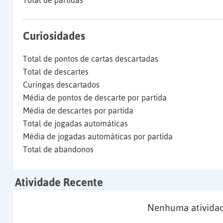
Total de partidas
Curiosidades
Total de pontos de cartas descartadas
Total de descartes
Curingas descartados
Média de pontos de descarte por partida
Média de descartes por partida
Total de jogadas automáticas
Média de jogadas automáticas por partida
Total de abandonos
Atividade Recente
Nenhuma atividad