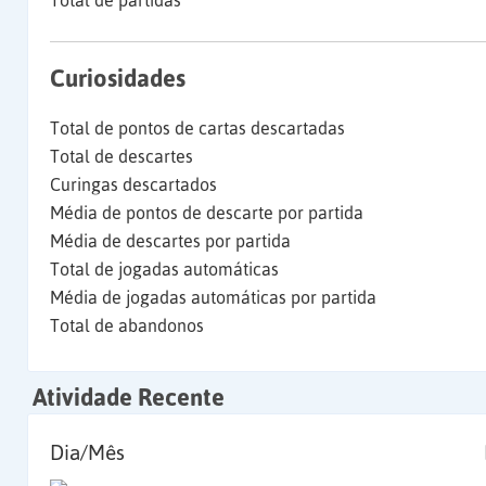
Total de partidas
Curiosidades
Total de pontos de cartas descartadas
Total de descartes
Curingas descartados
Média de pontos de descarte por partida
Média de descartes por partida
Total de jogadas automáticas
Média de jogadas automáticas por partida
Total de abandonos
Atividade Recente
Dia/Mês