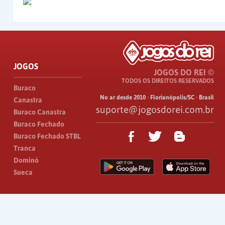
JOGOS
JOGOS DO REI ©
TODOS OS DIREITOS RESERVADOS
Buraco
No ar desde 2010 · Florianópolis/SC · Brasil
Canastra
suporte@jogosdorei.com.br
Buraco Canastra
Buraco Fechado
Buraco Fechado STBL
Tranca
Dominó
Sueca