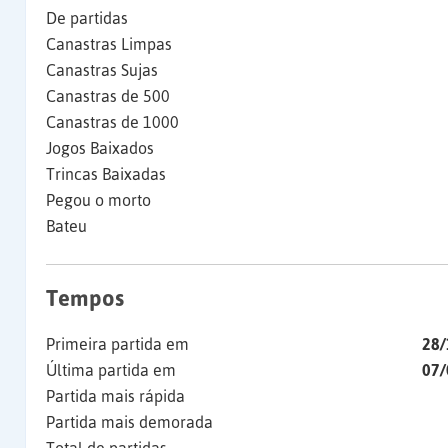
De partidas
Canastras Limpas
Canastras Sujas
Canastras de 500
Canastras de 1000
Jogos Baixados
Trincas Baixadas
Pegou o morto
Bateu
Tempos
Primeira partida em
28/
Última partida em
07/
Partida mais rápida
Partida mais demorada