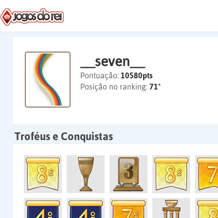
__seven__
Pontuação:
10580pts
Posição no ranking:
71º
Troféus e Conquistas