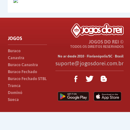
JOGOS
JOGOS DO REI ©
TODOS OS DIREITOS RESERVADOS
Buraco
No ar desde 2010 · Florianópolis/SC · Brasil
Canastra
suporte@jogosdorei.com.br
Buraco Canastra
Buraco Fechado
Buraco Fechado STBL
Tranca
Dominó
Sueca