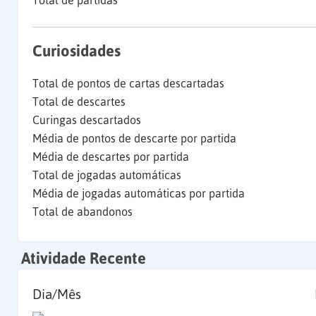
Total de partidas
Curiosidades
Total de pontos de cartas descartadas
Total de descartes
Curingas descartados
Média de pontos de descarte por partida
Média de descartes por partida
Total de jogadas automáticas
Média de jogadas automáticas por partida
Total de abandonos
Atividade Recente
Dia/Mês