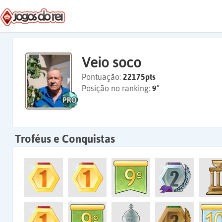
Veio soco
Pontuação:
22175pts
Posição no ranking:
9º
Troféus e Conquistas