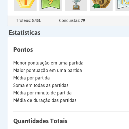
Troféus:
5.451
Conquistas:
79
Estatísticas
Pontos
Menor pontuação em uma partida
Maior pontuação em uma partida
Média por partida
Soma em todas as partidas
Média por minuto de partida
Média de duração das partidas
Quantidades Totais