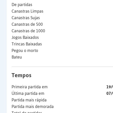
De partidas
Canastras Limpas
Canastras Sujas
Canastras de 500
Canastras de 1000
Jogos Baixados
Trincas Baixadas
Pegou o morto
Bateu
Tempos
Primeira partida em
19/
Última partida em
07/
Partida mais rápida
Partida mais demorada