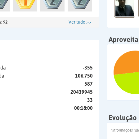
s:
92
Ver tudo >>
Aproveit
ida
-355
da
106.750
587
20439945
33
00:18:00
Evolução
*Informações nã