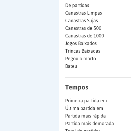
De partidas
Canastras Limpas
Canastras Sujas
Canastras de 500
Canastras de 1000
Jogos Baixados
Trincas Baixadas
Pegou o morto
Bateu
Tempos
Primeira partida em
Última partida em
Partida mais rápida
Partida mais demorada