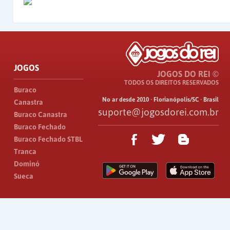
JOGOS
JOGOS DO REI ©
TODOS OS DIREITOS RESERVADOS
Buraco
No ar desde 2010 · Florianópolis/SC · Brasil
Canastra
suporte@jogosdorei.com.br
Buraco Canastra
Buraco Fechado
Buraco Fechado STBL
Tranca
Dominó
Sueca