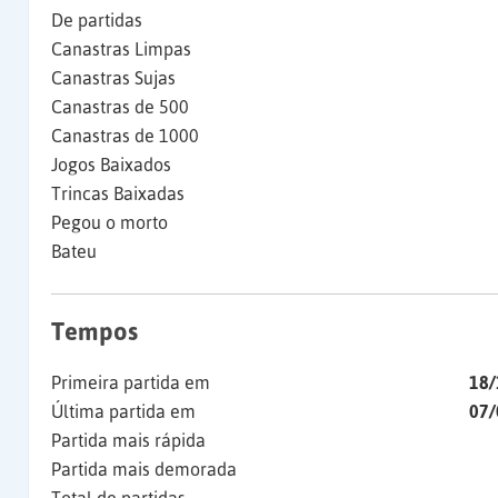
De partidas
Canastras Limpas
Canastras Sujas
Canastras de 500
Canastras de 1000
Jogos Baixados
Trincas Baixadas
Pegou o morto
Bateu
Tempos
Primeira partida em
18/
Última partida em
07/
Partida mais rápida
Partida mais demorada