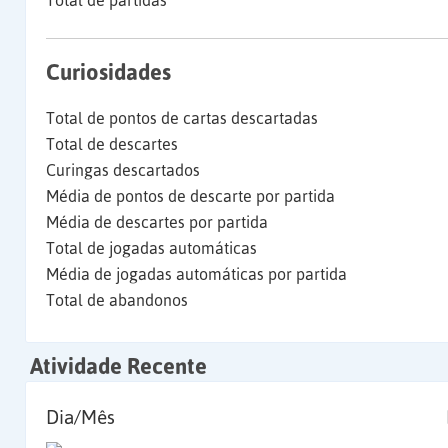
Total de partidas
Curiosidades
Total de pontos de cartas descartadas
Total de descartes
Curingas descartados
Média de pontos de descarte por partida
Média de descartes por partida
Total de jogadas automáticas
Média de jogadas automáticas por partida
Total de abandonos
Atividade Recente
Dia/Mês