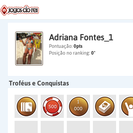
Adriana Fontes_1
Pontuação:
0pts
Posição no ranking:
0º
Troféus e Conquistas