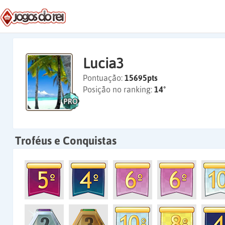
Lucia3
Pontuação:
15695pts
Posição no ranking:
14º
Troféus e Conquistas