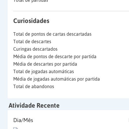
Total de partidas
Curiosidades
Total de pontos de cartas descartadas
Total de descartes
Curingas descartados
Média de pontos de descarte por partida
Média de descartes por partida
Total de jogadas automáticas
Média de jogadas automáticas por partida
Total de abandonos
Atividade Recente
Dia/Mês