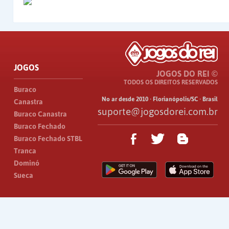
JOGOS
JOGOS DO REI ©
TODOS OS DIREITOS RESERVADOS
Buraco
No ar desde 2010 · Florianópolis/SC · Brasil
Canastra
suporte@jogosdorei.com.br
Buraco Canastra
Buraco Fechado
Buraco Fechado STBL
Tranca
Dominó
Sueca