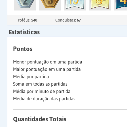
Troféus:
540
Conquistas:
67
Estatísticas
Pontos
Menor pontuação em uma partida
Maior pontuação em uma partida
Média por partida
Soma em todas as partidas
Média por minuto de partida
Média de duração das partidas
Quantidades Totais