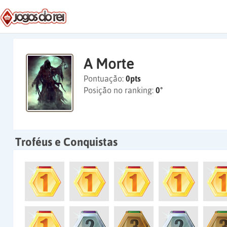
A Morte
Pontuação:
0pts
Posição no ranking:
0º
Troféus e Conquistas