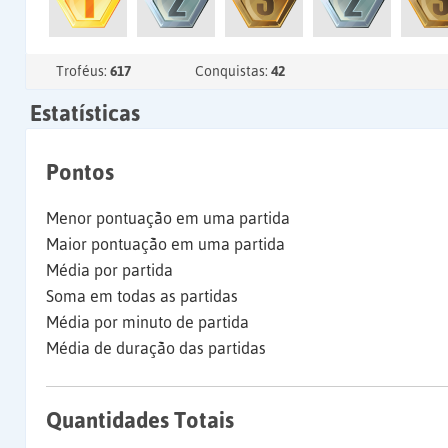
Troféus:
617
Conquistas:
42
Estatísticas
Pontos
Menor pontuação em uma partida
Maior pontuação em uma partida
Média por partida
Soma em todas as partidas
Média por minuto de partida
Média de duração das partidas
Quantidades Totais