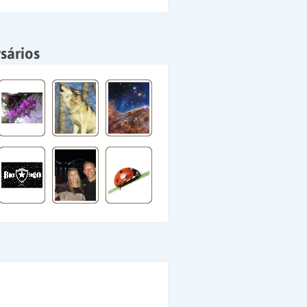
sários