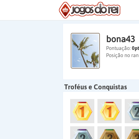
bona43
Pontuação:
0pt
Posição no ran
Troféus e Conquistas