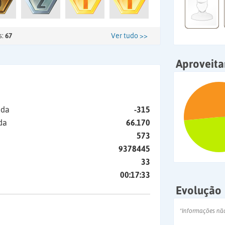
s:
67
Ver tudo >>
Aproveit
ida
-315
da
66.170
573
9378445
33
00:17:33
Evolução
*Informações nã