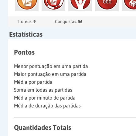
Troféus:
9
Conquistas:
56
Estatísticas
Pontos
Menor pontuação em uma partida
Maior pontuação em uma partida
Média por partida
Soma em todas as partidas
Média por minuto de partida
Média de duração das partidas
Quantidades Totais