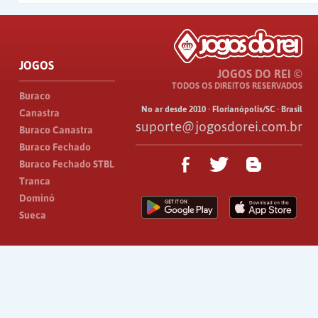
JOGOS
JOGOS DO REI ©
TODOS OS DIREITOS RESERVADOS
Buraco
No ar desde 2010 · Florianópolis/SC · Brasil
Canastra
suporte@jogosdorei.com.br
Buraco Canastra
Buraco Fechado
Buraco Fechado STBL
Tranca
Dominó
Sueca