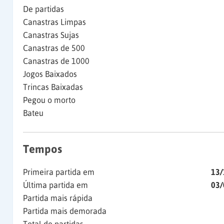
De partidas
Canastras Limpas
Canastras Sujas
Canastras de 500
Canastras de 1000
Jogos Baixados
Trincas Baixadas
Pegou o morto
Bateu
Tempos
Primeira partida em
13/
Última partida em
03/
Partida mais rápida
Partida mais demorada