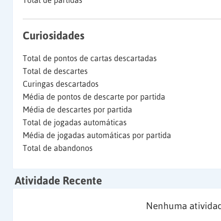
Total de partidas
Curiosidades
Total de pontos de cartas descartadas
Total de descartes
Curingas descartados
Média de pontos de descarte por partida
Média de descartes por partida
Total de jogadas automáticas
Média de jogadas automáticas por partida
Total de abandonos
Atividade Recente
Nenhuma atividad