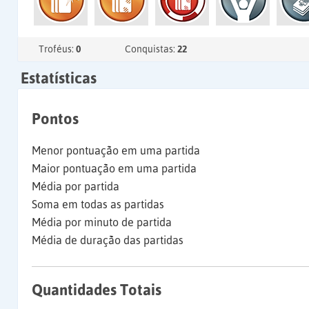
Troféus:
0
Conquistas:
22
Estatísticas
Pontos
Menor pontuação em uma partida
Maior pontuação em uma partida
Média por partida
Soma em todas as partidas
Média por minuto de partida
Média de duração das partidas
Quantidades Totais