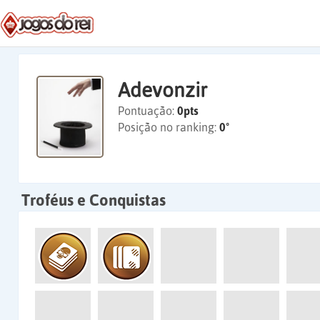
Adevonzir
Pontuação:
0pts
Posição no ranking:
0º
Troféus e Conquistas