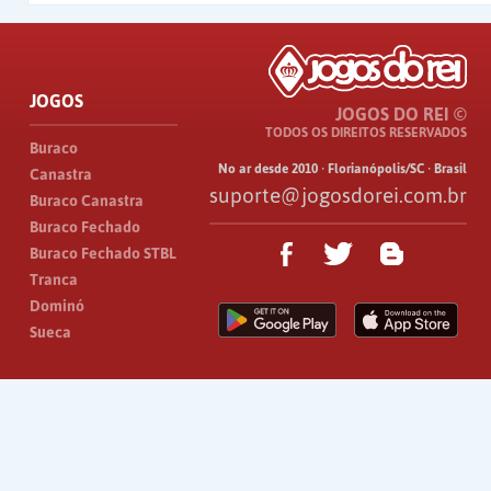
JOGOS
JOGOS DO REI ©
TODOS OS DIREITOS RESERVADOS
Buraco
No ar desde 2010 · Florianópolis/SC · Brasil
Canastra
suporte@jogosdorei.com.br
Buraco Canastra
Buraco Fechado
Buraco Fechado STBL
Tranca
Dominó
Sueca