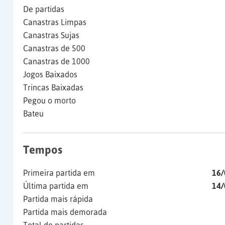
De partidas
Canastras Limpas
Canastras Sujas
Canastras de 500
Canastras de 1000
Jogos Baixados
Trincas Baixadas
Pegou o morto
Bateu
Tempos
Primeira partida em
16/
Última partida em
14/
Partida mais rápida
Partida mais demorada