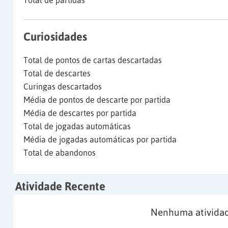
Total de partidas
Curiosidades
Total de pontos de cartas descartadas
Total de descartes
Curingas descartados
Média de pontos de descarte por partida
Média de descartes por partida
Total de jogadas automáticas
Média de jogadas automáticas por partida
Total de abandonos
Atividade Recente
Nenhuma atividad